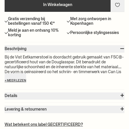
In Winkelwagen
Gratis verzending bij
Met zorg ontworpen in
bestellingen vanaf 150 €*
Kopenhagen
Meld je aan en ontvang 10%
Persoonlijke stylingsessies
korting
–
Beschrijving
Bij de Vist Eetkamerstoel is doordacht gebruik gemaakt van FSC®-
gecertificeerd hout van de Douglasspar. Dit benadrukt de
natuurlijke schoonheid en de inherente sterkte van het materiaal.
De vorm is geïnspireerd op het schrijn- en timmerwerk van Can Lis
en zorgt voor een delicaat evenwicht tussen rustieke huiselijkheid
+ MEER LEZEN
en lichtheid. De zacht afgeronde zitting en gebogen rugleuning
benadrukken het doordachte vakmanschap achter het meubel,
waardoor het een tijdloze toevoeging is aan elke omgeving.
+
Details
Artikelnr.:
1104271163
+
Kleur:
Douglas Fir
Levering & retourneren
Maat:
B: 40 x H: 77.5 x D: 43.5 cm
Let op:
Alle vrachtprijzen worden berekend op basis van het volume
Zithoogte:
45.0 cm
van je gekozen product(en). De exacte prijs van je bestelling wordt
Hoogte rugleuning:
34.0 cm
Wat betekent ons label GECERTIFICEERD?
Gewicht:
6 kg
berekend bij het afrekenen.