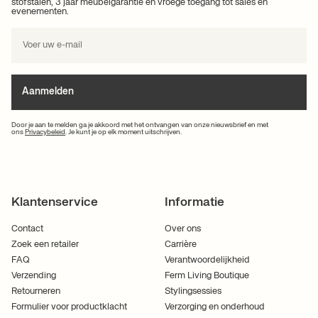
stofstalen, 3 jaar meubelgarantie en vroege toegang tot sales en
evenementen.
Aanmelden
Door je aan te melden ga je akkoord met het ontvangen van onze nieuwsbrief en met
ons
Privacybeleid
. Je kunt je op elk moment uitschrijven.
Klantenservice
Informatie
Contact
Over ons
Zoek een retailer
Carrière
FAQ
Verantwoordelijkheid
Verzending
Ferm Living Boutique
Retourneren
Stylingsessies
Formulier voor productklacht
Verzorging en onderhoud