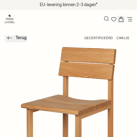
Naar inhoud gaan
EU-levering binnen 2-3 dagen*
Search
Terug
GECERTIFICEERD
CAN LIS