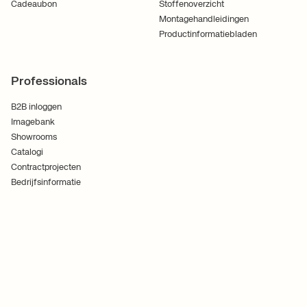
Cadeaubon
Stoffenoverzicht
Montagehandleidingen
Productinformatiebladen
Professionals
B2B inloggen
Imagebank
Showrooms
Catalogi
Contractprojecten
Bedrijfsinformatie
Algemene voorwaarden
Cookies
Privacybeleid
Volg ons