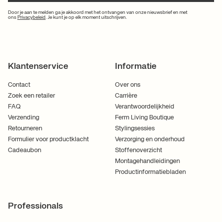
Door je aan te melden ga je akkoord met het ontvangen van onze nieuwsbrief en met
ons
Privacybeleid
. Je kunt je op elk moment uitschrijven.
Klantenservice
Informatie
Contact
Over ons
Zoek een retailer
Carrière
FAQ
Verantwoordelijkheid
Verzending
Ferm Living Boutique
Retourneren
Stylingsessies
Formulier voor productklacht
Verzorging en onderhoud
Cadeaubon
Stoffenoverzicht
Montagehandleidingen
Productinformatiebladen
Professionals