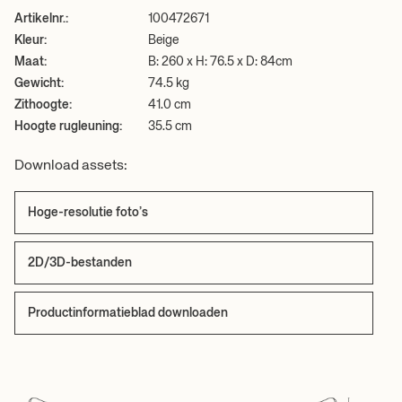
2D/3D-bestanden
Artikelnr.:
100472671
Hoge-resolutie foto’s
Productinformatieblad downloaden
Kleur:
Beige
Maat:
B: 260 x H: 76.5 x D: 84cm
+ MEER LEZEN
Gewicht:
74.5 kg
Zithoogte:
41.0 cm
Hoogte rugleuning:
35.5 cm
Download assets:
Hoge-resolutie foto’s
2D/3D-bestanden
Productinformatieblad downloaden