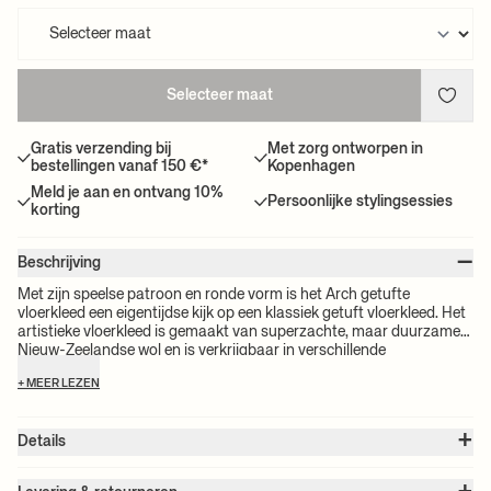
Selecteer maat
Gratis verzending bij
Met zorg ontworpen in
bestellingen vanaf 150 €*
Kopenhagen
Meld je aan en ontvang 10%
Persoonlijke stylingsessies
korting
–
Beschrijving
Met zijn speelse patroon en ronde vorm is het Arch getufte
vloerkleed een eigentijdse kijk op een klassiek getuft vloerkleed. Het
artistieke vloerkleed is gemaakt van superzachte, maar duurzame
Nieuw-Zeelandse wol en is verkrijgbaar in verschillende
contrasterende kleuren. Leg het vloerkleed in een kamer om een
+ MEER LEZEN
zacht, decoratief contrast toe te voegen.
+
Details
Artikelnr.:
1104264848