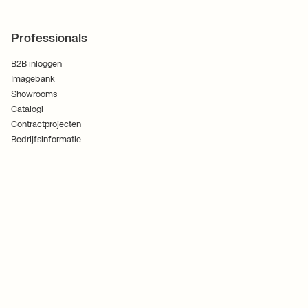
Professionals
B2B inloggen
Imagebank
Showrooms
Catalogi
Contractprojecten
Bedrijfsinformatie
Algemene voorwaarden
Cookies
Privacybeleid
Volg ons
Ferm Living ApS CVR No. 30070186