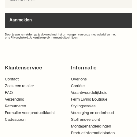
Aanmelden
Door je aan te melden ga je akkoord met het ontvangen van onze nieuwsbrief en met
ons
Privacybeleid
. Je kunt je op elk moment uitschrijven.
Klantenservice
Informatie
Contact
Over ons
Zoek een retailer
Carrière
FAQ
Verantwoordelijkheid
Verzending
Ferm Living Boutique
Retourneren
Stylingsessies
Formulier voor productklacht
Verzorging en onderhoud
Cadeaubon
Stoffenoverzicht
Montagehandleidingen
Productinformatiebladen