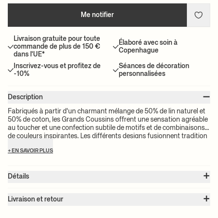
Me notifier
Livraison gratuite pour toute
Élaboré avec soin à
commande de plus de 150 €
Copenhague
dans l'UE*
Inscrivez-vous et profitez de
Séances de décoration
-10%
personnalisées
–
Description
Fabriqués à partir d'un charmant mélange de 50% de lin naturel et
50% de coton, les Grands Coussins offrent une sensation agréable
au toucher et une confection subtile de motifs et de combinaisons
de couleurs inspirantes. Les différents designs fusionnent tradition
et contemporain, et vous permettent de les associer pour convenir
+ EN SAVOIR PLUS
à n'importe quelle ambiance ou configuration.
+
Détails
Numéro d'article:
1104264303
+
Couleur:
Faded Blue
Livraison et retour
Taille:
L: 50 x H: 50 cm
Attention :
le prix du transport dépend du volume du ou des
Poids:
0.08 kg