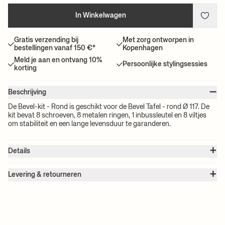
In Winkelwagen
Gratis verzending bij
Met zorg ontworpen in
bestellingen vanaf 150 €*
Kopenhagen
Meld je aan en ontvang 10%
Persoonlijke stylingsessies
korting
–
Beschrijving
De Bevel-kit - Rond is geschikt voor de Bevel Tafel - rond Ø 117. De
kit bevat 8 schroeven, 8 metalen ringen, 1 inbussleutel en 8 viltjes
om stabiliteit en een lange levensduur te garanderen.
+
Details
Artikelnr.:
1104270553
+
Kleur:
Chrome
Levering & retourneren
Maat:
B: 10 x H: 15 cm
Let op:
Alle vrachtprijzen worden berekend op basis van het volume
Gewicht:
0.5 kg
van je gekozen product(en). De exacte prijs van je bestelling wordt
Info:
Alle schroeven zijn inbegrepen
berekend bij het afrekenen.
Bekijk al onze verzendtarieven
hier
.
+ MEER LEZEN