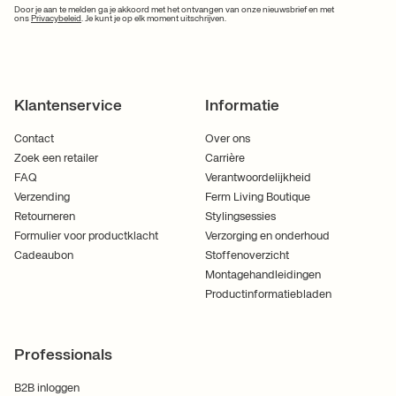
Door je aan te melden ga je akkoord met het ontvangen van onze nieuwsbrief en met
ons
Privacybeleid
. Je kunt je op elk moment uitschrijven.
Klantenservice
Informatie
Contact
Over ons
Zoek een retailer
Carrière
FAQ
Verantwoordelijkheid
Verzending
Ferm Living Boutique
Retourneren
Stylingsessies
Formulier voor productklacht
Verzorging en onderhoud
Cadeaubon
Stoffenoverzicht
Montagehandleidingen
Productinformatiebladen
Professionals
B2B inloggen