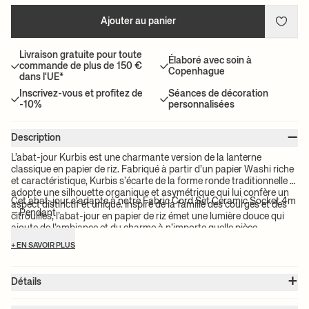
Ajouter au panier
Livraison gratuite pour toute
Élaboré avec soin à
commande de plus de 150 €
Copenhague
dans l'UE*
Inscrivez-vous et profitez de
Séances de décoration
-10%
personnalisées
–
Description
L’abat-jour Kurbis est une charmante version de la lanterne
classique en papier de riz. Fabriqué à partir d’un papier Washi riche
et caractéristique, Kurbis s’écarte de la forme ronde traditionnelle et
adopte une silhouette organique et asymétrique qui lui confère un
Cet abat-jour s'adapte à notre Fabric Cord Set Ceramic Socket 4m
aspect distinctif et unique. Inspiré de la famille des courges et des
– Pendant
citrouilles, l’abat-jour en papier de riz émet une lumière douce qui
ajoute de l’ambiance et du charme à n’importe quelle pièce.
+ EN SAVOIR PLUS
+
Détails
Numéro d'article:
1104269826