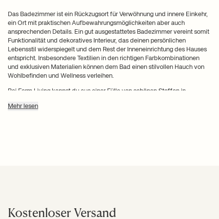
Das Badezimmer ist ein Rückzugsort für Verwöhnung und innere Einkehr,
ein Ort mit praktischen Aufbewahrungsmöglichkeiten aber auch
ansprechenden Details. Ein gut ausgestattetes Badezimmer vereint somit
Funktionalität und dekoratives Interieur, das deinen persönlichen
Lebensstil widerspiegelt und dem Rest der Inneneinrichtung des Hauses
entspricht. Insbesondere Textilien in den richtigen Farbkombinationen
und exklusiven Materialien können dem Bad einen stilvollen Hauch von
Wohlbefinden und Wellness verleihen.
Bei Ferm Living kannst du aus einer Fülle von schönen Stoffen in
verschiedenen Farben, Materialien, Formen und einzigartigen Designs
Mehr lesen
wählen. Mit unseren beliebten Ferm Living-Handtüchern in Bioqualität
kannst du dich, deine Familie und deine Gäste verwöhnen. Das
Geheimnis ist einfach – unsere ultraweichen Handtücher werden aus 100
% GOTS-zertifizierter Biobaumwolle hergestellt. Entdecke unsere
dekorativen Handtücher hier auf der Seite und erhalte neue Ideen für das
Styling des Badezimmers.
Gestalte mit stilvollen Textilien
einen Rückzugsort vom Alltag
Kostenloser Versand
Im Badezimmer kannst du als Gegenpol zur Hektik des Alltags deinen