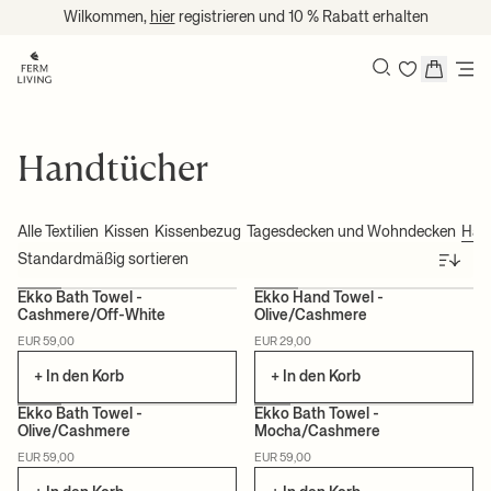
Zum Inhalt springen
Wilkommen,
hier
registrieren und 10 % Rabatt erhalten
Suchen
Handtücher
Alle Textilien
Kissen
Kissenbezug
Tagesdecken und Wohndecken
Han
Sortieren
Ekko Bath Towel -
Ekko Hand Towel -
Cashmere/Off-White
Olive/Cashmere
NEU
ZERTIFIZIERT
NEU
ZERTIFIZIERT
EUR 59,00
EUR 29,00
+ In den Korb
+ In den Korb
Ekko Bath Towel -
Ekko Bath Towel -
Olive/Cashmere
Mocha/Cashmere
NEU
ZERTIFIZIERT
NEU
ZERTIFIZIERT
EUR 59,00
EUR 59,00